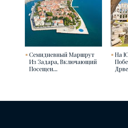
Семидневный Маршрут
На Ю
Из Задара, Включающий
Побе
Посещен…
Дрве