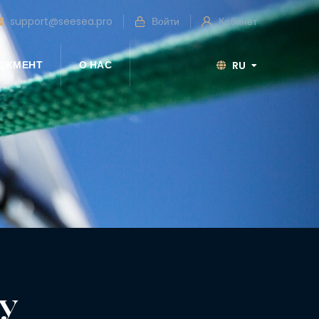
support@seesea.pro
Войти
Кабинет
ЕДЖМЕНТ
О НАС
RU
У