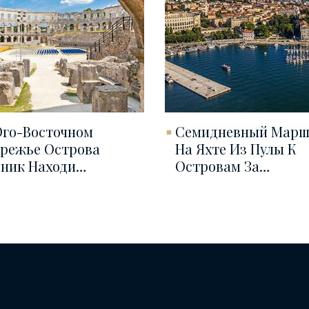
го-Восточном
Семидневный Марш
режье Острова
На Яхте Из Пулы К
ник Находи…
Островам За…